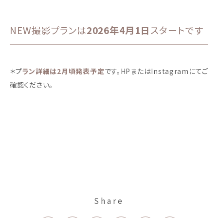
NEW撮影プランは
2026年4月1日
スタートです
＊プ
ラン詳細は2月頃発表予定
です。HPまたはInstagramにてご
確認ください。
Share